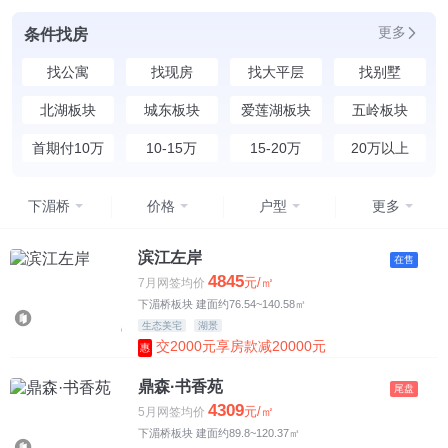
更多
条件找房
找公寓
找现房
找大平层
找别墅
北湖板块
城东板块
爱莲湖板块
五岭板块
首期付10万
10-15万
15-20万
20万以上
下湄桥
价格
户型
更多
均价
不限
滨江左岸
在售
4845
元/㎡
7月网签均价
4500元以下
下湄桥板块 建面约76.54~140.58㎡
生态美宅
湖景
4500-5500元
交2000元享房款减20000元
惠
5500-6500元
鼎森·书香苑
尾盘
4309
元/㎡
5月网签均价
6500-7500元
下湄桥板块 建面约89.8~120.37㎡