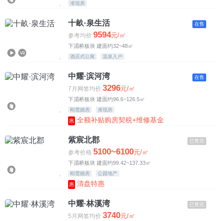
准现房
7500-8500元
十畝·泉生活
在售
8500-10000元
9594
元/㎡
参考均价
下湄桥板块 建面约32~48㎡
10000元以上
酒店式公寓
温泉入户
中耀·滨河湾
在售
3296
元/㎡
7月网签均价
下湄桥板块 建面约96.6~126.5㎡
刚需婚房
准现房
全额补贴购房契税+维修基金
惠
紫宸北郡
已售完
5100~6100
元/㎡
参考价格
下湄桥板块 建面约99.42~137.33㎡
刚需婚房
公园地产
清盘特惠
惠
中耀·林溪湾
已售完
3740
元/㎡
5月网签均价