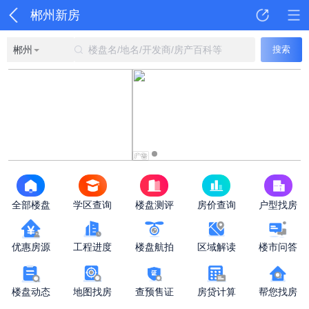
郴州新房
郴州
楼盘名/地名/开发商/房产百科等
搜索
全部楼盘
学区查询
楼盘测评
房价查询
户型找房
优惠房源
工程进度
楼盘航拍
区域解读
楼市问答
楼盘动态
地图找房
查预售证
房贷计算
帮您找房