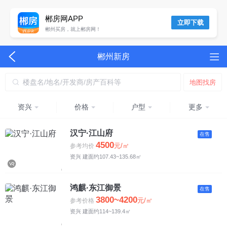
郴房网APP
立即下载
郴州买房，就上郴房网！
郴州新房
楼盘名/地名/开发商/房产百科等
地图找房
资兴
价格
户型
更多
均价
不限
汉宁·江山府
在售
4500
元/㎡
参考均价
4500元以下
资兴 建面约107.43~135.68㎡
4500-5500元
鸿麒·东江御景
在售
5500-6500元
3800~4200
元/㎡
参考价格
资兴 建面约114~139.4㎡
6500-7500元