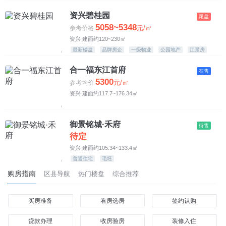
7500-8500元
资兴碧桂园
尾盘
5058~5348
元/㎡
参考价格
8500-10000元
资兴 建面约120~230㎡
最新楼盘
品牌房企
一级物业
公园地产
江景房
10000元以上
合一福东江首府
在售
5300
元/㎡
参考均价
资兴 建面约117.7~176.34㎡
御景铭城·禾府
待售
待定
资兴 建面约105.34~133.4㎡
普通住宅
毛坯
购房指南
区县导航
热门楼盘
综合推荐
买房准备
看房选房
签约认购
贷款办理
收房验房
装修入住