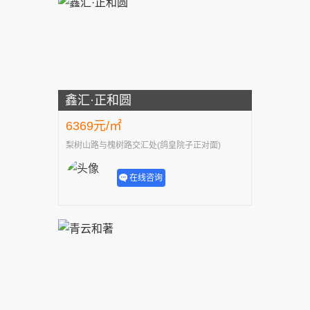
鑫汇·正和圆
6369元/㎡
梨树山路与槐树路交汇处(鸽皇院子正对面)
在线咨询