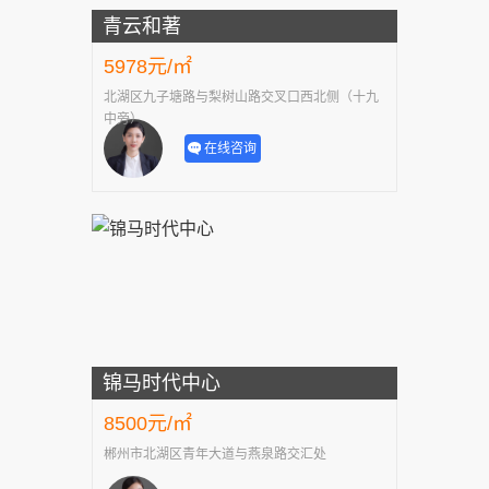
青云和著
5978元/㎡
北湖区九子塘路与梨树山路交叉口西北侧（十九
中旁）
在线咨询
锦马时代中心
8500元/㎡
郴州市北湖区青年大道与燕泉路交汇处