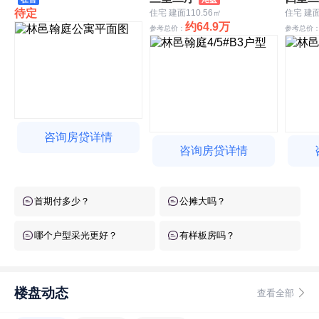
待定
住宅 建面110.56㎡
住宅 建面
约64.9万
参考总价：
参考总价
咨询房贷详情
咨询房贷详情
首期付多少？
公摊大吗？
哪个户型采光更好？
有样板房吗？
楼盘动态
查看全部