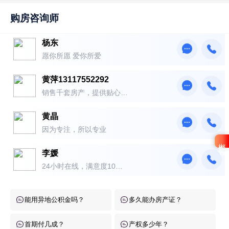
购房咨询师
杨东
愿你所愿 爱你所爱
黄萍13117552292
销售千套房产，提供贴心服
务！
黄晶
因为专注，所以专业
郴房礼包
李媛
24小时在线，满意度10
0％！
能用异地公积金吗？
多久能办房产证？
首期付几成？
产权多少年？