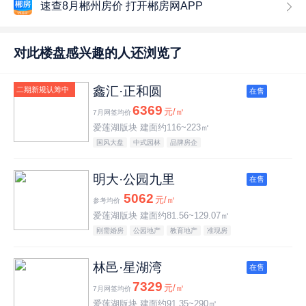
速查8月郴州房价 打开郴房网APP
对此楼盘感兴趣的人还浏览了
鑫汇·正和圆
二期新规认筹中
在售
6369
元/㎡
7月网签均价
爱莲湖版块 建面约116~223㎡
国风大盘
中式园林
品牌房企
明大·公园九里
在售
5062
元/㎡
参考均价
爱莲湖版块 建面约81.56~129.07㎡
刚需婚房
公园地产
教育地产
准现房
林邑·星湖湾
在售
7329
元/㎡
7月网签均价
爱莲湖版块 建面约91.35~290㎡