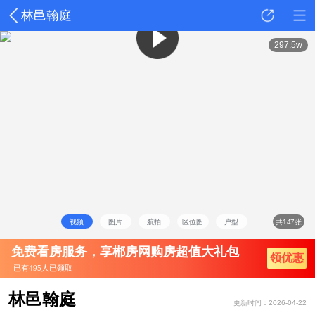
林邑翰庭
详情
动态
户型
点评
297.5w
视频
图片
航拍
区位图
户型
共147张
免费看房服务，享郴房网购房超值大礼包
领优惠
已有495人已领取
林邑翰庭
更新时间：2026-04-22