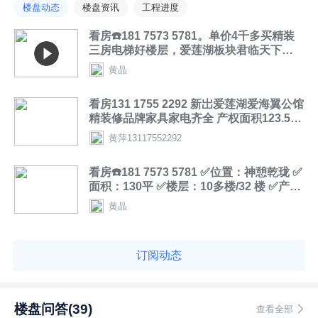
楼盘动态
楼盘资讯
工程进度
看房☎️181 7573 5781。单价4千多买精装
三房电梯好楼层，爱莲湖板块君临天下二
期海翼公馆，3房2厅2卫2阳台，122平，
黄晶
59.8万(小议)
看房131 1755 2292 新岀爱莲湖爱海翼公馆
精装修品牌家具家电齐全 产权面积123.5平
满两年 四房两厅两卫 统一报价65万
黄萍13117552292
看房☎️181 7573 5781 ✅位置：神憩乾珑 ✅
面积：130平 ✅楼层：10多楼/32 楼 ✅产
权：不动产证 ✅户型：4 房（南北通透）
黄晶
✅装修：新意式风格装修 ✅售价：86.8万
订阅动态
楼盘问答(39)
查看全部