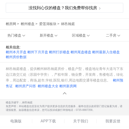
没找到心仪的楼盘？我们免费帮你找房
郴房网
>
郴州楼盘
>
爱莲湖板块
>
林邑翰庭
热门楼盘
新开楼盘
区域楼盘
二手房
相关信息:
郴州本月开盘
郴州下月开盘
郴州打折楼盘
郴州尾盘楼盘
郴州最新入住楼盘
郴州房价数据
林邑翰庭楼盘，提供郴州林邑翰庭房价，楼盘户型，楼盘地址青年大道与下东
边江路交汇处（苏园中学旁），产权年限，物业费，开发商，售楼电话，绿化
率，周边配套，商场,超市,学校,医院,银行,周边地图交通等楼盘信息。
郴州预
售证
郴州房产问答
郴州楼盘大全
郴州新房网
楼盘关键字：,林邑翰庭
免责声明：本站楼盘信息旨在为用户提供更多信息的无偿服务，最终信息以政府部门登记备案为准，请
谨慎核查。如该楼盘信息有误，您可以投诉或拨打举报电话：0735-8887358。
电脑版
APP下载
关于我们
我要反馈