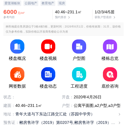
爱莲湖板块
公园地产
教育地产
现房
6000
40.46~231.1㎡
1/2/3/4/5居
元/m²
参考均价
预约算价
获取户型底价
林邑翰庭在售房源位于3栋4栋5栋，更新时间：2026年8月1日，价格有效期：31天，该价格
仅为参考价格，实际价格以开发商售楼处公示为准
楼盘概况
楼盘视频
户型图
楼栋总览
网签数据
楼盘动态
工程进度
底价咨询
尾盘
状态：
开盘：
2020年4月26日
建面：
40.46~231.1㎡
户型：
公寓平面图,a2户型,a3户型,c1户型
地址：
青年大道与下东边江路交汇处（苏园中学旁）
预售证：
郴房售许字（2019）第0207号,郴房售许字（2019）第