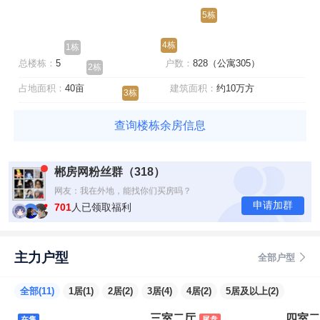
5栋
4栋
1栋
总楼栋：
5
户数：
828（公寓305）
2栋
占地面积：
40亩
建筑面积：
约10万方
3栋
查询楼栋余房信息
网友：真的有福利
网友：找你们买房有优惠吗？
郴房网粉丝群（318）
网友：现在房价是多少？
网友：我在外地，能找你们买房吗？
申请加群
701
人已领取福利
主力户型
全部户型
全部(11)
1居(1)
2居(2)
3居(4)
4居(2)
5居及以上(2)
三室二厅
四室二
在售
尾盘