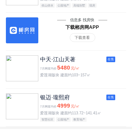
依山傍水
公园地产
高端别墅
现房
信息多 找房快
下载郴房网APP
下载查看
中天·江山天著
在售
5480
元/㎡
7月网签均价
爱莲湖版块 建面约103~157㎡
银迈·瓏熙府
在售
4999
元/㎡
7月网签均价
爱莲湖版块 建面约113.72~141.41㎡
智慧社区
公园地产
教育地产