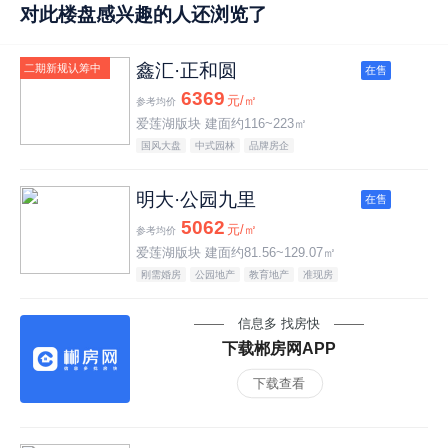
对此楼盘感兴趣的人还浏览了
鑫汇·正和圆
二期新规认筹中
在售
6369
元/㎡
参考均价
爱莲湖版块 建面约116~223㎡
国风大盘
中式园林
品牌房企
明大·公园九里
在售
5062
元/㎡
参考均价
爱莲湖版块 建面约81.56~129.07㎡
刚需婚房
公园地产
教育地产
准现房
信息多 找房快
下载郴房网APP
下载查看