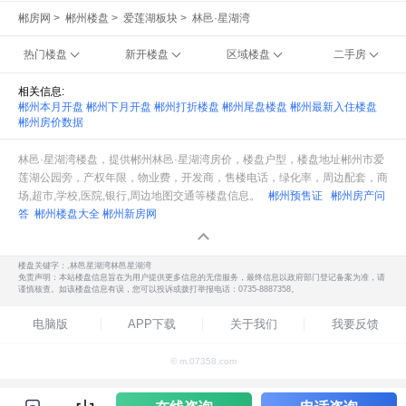
郴房网
>
郴州楼盘
>
爱莲湖板块
>
林邑·星湖湾
热门楼盘
新开楼盘
区域楼盘
二手房
相关信息:
郴州本月开盘
郴州下月开盘
郴州打折楼盘
郴州尾盘楼盘
郴州最新入住楼盘
郴州房价数据
林邑·星湖湾楼盘，提供郴州林邑·星湖湾房价，楼盘户型，楼盘地址郴州市爱
莲湖公园旁，产权年限，物业费，开发商，售楼电话，绿化率，周边配套，商
场,超市,学校,医院,银行,周边地图交通等楼盘信息。
郴州预售证
郴州房产问
答
郴州楼盘大全
郴州新房网
楼盘关键字：,林邑星湖湾林邑星湖湾
免责声明：本站楼盘信息旨在为用户提供更多信息的无偿服务，最终信息以政府部门登记备案为准，请
谨慎核查。如该楼盘信息有误，您可以投诉或拨打举报电话：0735-8887358。
电脑版
APP下载
关于我们
我要反馈
© m.07358.com