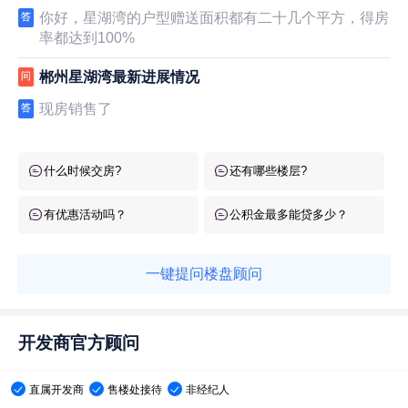
你好，星湖湾的户型赠送面积都有二十几个平方，得房
答
率都达到100%
郴州星湖湾最新进展情况
问
现房销售了
答
什么时候交房?
还有哪些楼层?
有优惠活动吗？
公积金最多能贷多少？
一键提问楼盘顾问
开发商官方顾问
直属开发商
售楼处接待
非经纪人