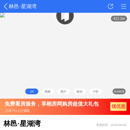
林邑·星湖湾
详情
动态
户型
点评
421.2w
VR
视频
图片
航拍
户型
共468张
免费看房服务，享郴房网购房超值大礼包
领优惠
已有701人已领取
林邑·星湖湾
更新时间：2026-08-03