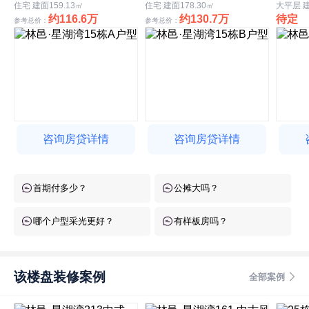
住宅 建面159.13㎡
住宅 建面178.30㎡
大平层 建
约116.6万
约130.7万
待定
参考总价：
参考总价：
咨询房贷详情
咨询房贷详情
首期付多少？
公摊大吗？
哪个户型采光更好？
有样板房吗？
该楼盘装修案例
全部案例