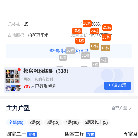
26栋
总楼栋：
15
户数：
3085户
25栋
15栋
24栋
占地面积：
约20万平米
建筑面积：
约90万平米
23栋
14栋
12栋
13栋
查询楼栋余房信息
10栋
11栋
6栋
9栋
8栋
7栋
5栋
郴房网粉丝群（318）
网友：真的有福利
网友：找你们买房有优惠吗？
申请加群
网友：现在房价是多少？
703
人已领取福利
网友：我在外地，能找你们买房吗？
主力户型
全部户型
全部(29)
2居(2)
3居(12)
4居(10)
5居及以上(5)
四室二厅
四室二厅
五室及
在售
在售