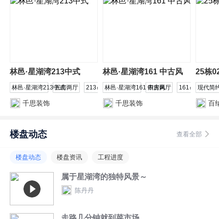
林邑·星湖湾213中式
林邑·星湖湾161 中古风
25栋0
林邑·星湖湾213中式
五房两厅
213㎡
林邑·星湖湾161 中古风
四房两厅
161㎡
现代简
千思装饰
千思装饰
百
楼盘动态
查看全部
楼盘动态
楼盘资讯
工程进度
属于星湖湾的独特风景～
陈丹丹
走路几分钟就到菜市场