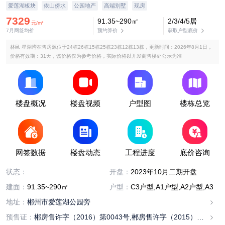
爱莲湖板块
依山傍水
公园地产
高端别墅
现房
7329
91.35~290㎡
2/3/4/5居
元/m²
7月网签均价
预约算价
获取户型底价
林邑·星湖湾在售房源位于24栋26栋15栋25栋23栋12栋13栋，更新时间：2026年8月1日，
价格有效期：31天，该价格仅为参考价格，实际价格以开发商售楼处公示为准
楼盘概况
楼盘视频
户型图
楼栋总览
网签数据
楼盘动态
工程进度
底价咨询
在售
状态：
开盘：
2023年10月二期开盘
建面：
91.35~290㎡
户型：
C3户型,A1户型,A2户型,A3户型
地址：
郴州市爱莲湖公园旁
预售证：
郴房售许字（2016）第0043号,郴房售许字（2015）第