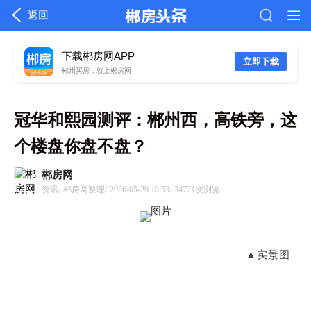
返回
下载郴房网APP
立即下载
郴州买房，就上郴房网
冠华和熙园测评：郴州西，高铁旁，这
个楼盘你盘不盘？
郴房网
资讯/
郴房网整理/
2026-05-29 10:53/
34721次浏览
▲实景图