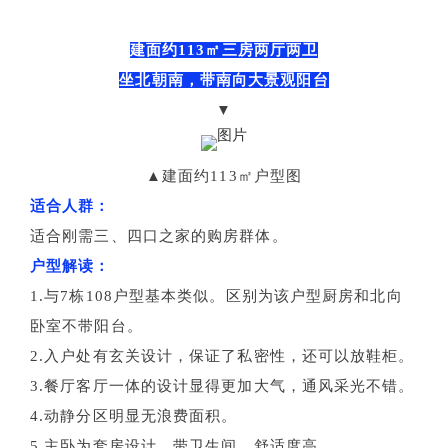
建面约113㎡三房两厅两卫
坐北朝南，带南向大景观阳台
▼
▲建面约113㎡户型图
适合人群：
适合刚需三、四口之家的购房群体。
户型解读：
1.与7栋108户型基本类似。区别为该户型厨房和北向
卧室不带阳台。
2.
入户处有玄关设计，保证了私密性，还可以放鞋柜。
3.餐厅客厅一体的设计显得更加大气，通风采光不错。
4.动静分区明显无浪费面积。
5.主卧为套房设计，带卫生间，舒适度高。