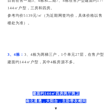
目前在售一期3、4栋和二期7、8栋在售户型建面约17-
144㎡户型，三房和四房。
参考均价5139元/㎡（为近期网签均价，具体价格以售
楼处为准）。
3、4栋：
3、4栋为两梯三户，1个单元27层，在售户型
建面约144㎡户型，其中4栋房源不多。
建面约144㎡四房两厅两卫
南北通透，大阳台，主卧带衣帽间
▼