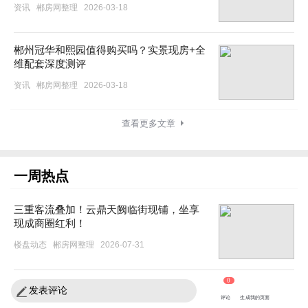
资讯
郴房网整理
2026-03-18
郴州冠华和熙园值得购买吗？实景现房+全
维配套深度测评
资讯
郴房网整理
2026-03-18
查看更多文章
一周热点
三重客流叠加！云鼎天阙临街现铺，坐享
现成商圈红利！
楼盘动态
郴房网整理
2026-07-31
0
超出圈！月伴湾约98㎡田园精装三房实景
发表评论
评论
生成我的页面
呈现