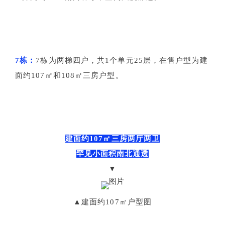
7栋：
7栋为两梯四户，共1个单元25层，在售户型为建
面约107㎡和108㎡三房户型。
建面约107㎡三房两厅两卫
罕见小面积南北通透
▼
▲建面约107㎡户型图