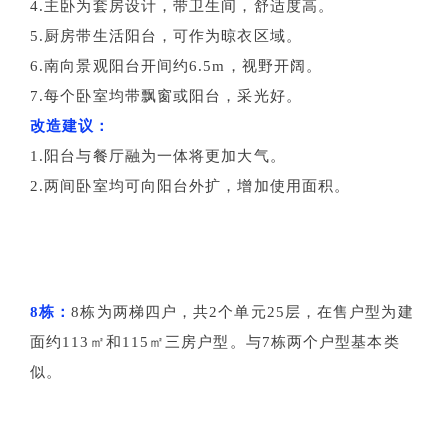
4.主卧为套房设计，带卫生间，舒适度高。
5.厨房带生活阳台，可作为晾衣区域。
6.南向景观阳台开间约6.5m，视野开阔。
7.每个卧室均带飘窗或阳台，采光好。
改造建议：
1.阳台与餐厅融为一体将更加大气。
2.两间卧室均可向阳台外扩，增加使用面积。
8栋：
8栋为两梯四户，共2个单元25层，在售户型为建
面约113㎡和115㎡三房户型。与7栋两个户型基本类
似。