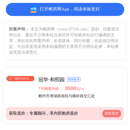
打开郴房网App，阅读体验更好
郑重声明：
本文为郴房网（www.07358.com）原创，转载请注
明出处。最近不少商务站点未经许可转载本站自行编译的文
章，本站在此郑重声明，欢迎媒体、同行转载，但必须注明出
处，今后若发现采用本站编撰的文章而不注明出处者，本站将
追究其法律责任。
五一期间3488元/
冠华·和熙园
高铁板块
㎡
3688
7月网签均价：
元/㎡
郴州市增湖路南段与横岭路交汇处
获取底价：专属顾问，享内部购房底价
获取底价