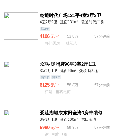
乾通时代广场131平4室2厅2卫
4室2厅2卫 | 建面131m² | 乾通时代广场
满2年
4106
元/㎡
53.8万
57分钟前
郴州买房...
经纪人
众联·珑熙府96平3室2厅1卫
3室2厅1卫 | 建面96m² | 众联·珑熙府
满2年
满5年
6125
元/㎡
58.8万
57分钟前
江进
郴房电商
爱莲湖城东东田金湾3房带装修
3室2厅1卫 | 建面100m² | 东田金湾
5980
元/㎡
59.8万
57分钟前
谢
郴房电商