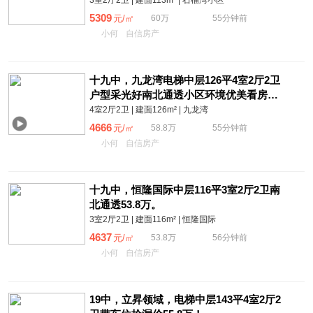
3室2厅2卫 | 建面113m² | 石榴湾小区
5309
元/㎡
60万
55分钟前
小何
自信房产
十九中，九龙湾电梯中层126平4室2厅2卫
户型采光好南北通透小区环境优美看房方
便58.8万！
4室2厅2卫 | 建面126m² | 九龙湾
4666
元/㎡
58.8万
55分钟前
小何
自信房产
十九中，恒隆国际中层116平3室2厅2卫南
北通透53.8万。
3室2厅2卫 | 建面116m² | 恒隆国际
4637
元/㎡
53.8万
56分钟前
小何
自信房产
19中，立昇领域，电梯中层143平4室2厅2