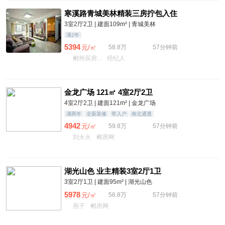
寒溪路青城美林精装三房拧包入住
3室2厅2卫 | 建面109m² | 青城美林
满2年
5394
元/㎡
58.8万
57分钟前
郴州买房...
经纪人
金龙广场 121㎡ 4室2厅2卫
4室2厅2卫 | 建面121m² | 金龙广场
满两年
全新装修
带入户
南北通透
4942
元/㎡
59.8万
57分钟前
刘火火
郴房网
湖光山色 业主精装3室2厅1卫
3室2厅1卫 | 建面95m² | 湖光山色
5978
元/㎡
56.8万
57分钟前
燕子
郴房网