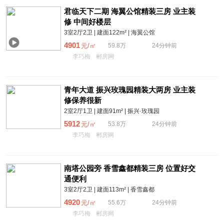
君临天下二期 海翼公馆精装三房 业主装
修 中间好楼层
3室2厅2卫 | 建面122m² | 海翼公馆
4901
元/㎡
59.8万
24分钟前
李巧梅
郴房网
青年大道 振兴玫瑰园精装大两房 业主装
修保养很新
2室2厅1卫 | 建面91m² | 振兴·玫瑰园
5912
元/㎡
53.8万
24分钟前
李巧梅
郴房网
南塔公园旁 香雪鑫都精装三房 位置好交
通便利
3室2厅2卫 | 建面113m² | 香雪鑫都
4920
元/㎡
55.6万
24分钟前
李巧梅
郴房网