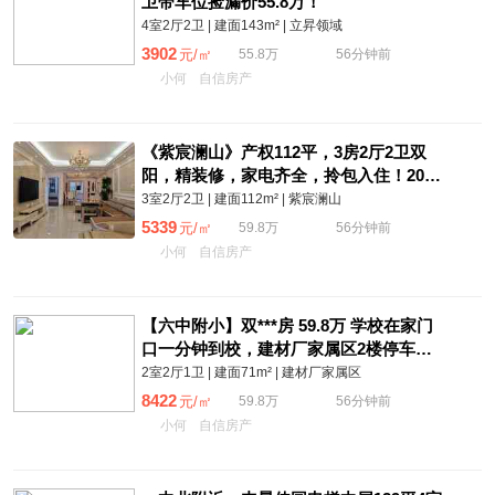
卫带车位捡漏价55.8万！
4室2厅2卫 | 建面143m² | 立昇领域
3902
元/㎡
55.8万
56分钟前
小何
自信房产
《紫宸澜山》产权112平，3房2厅2卫双
阳，精装修，家电齐全，拎包入住！2016
年商品房，电梯2楼，满2，售59.8万
3室2厅2卫 | 建面112m² | 紫宸澜山
5339
元/㎡
59.8万
56分钟前
小何
自信房产
【六中附小】双***房 59.8万 学校在家门
口一分钟到校，建材厂家属区2楼停车免
费两房两厅一卫，71平方送杂房10平满二
2室2厅1卫 | 建面71m² | 建材厂家属区
年
8422
元/㎡
59.8万
56分钟前
小何
自信房产