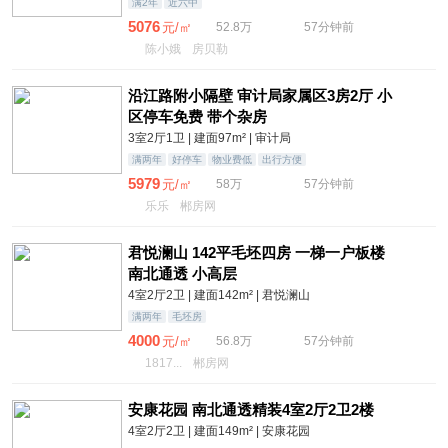
满2年
近六中
5076
元/㎡
52.8万
57分钟前
陈小娥
房贝勒
沿江路附小隔壁 审计局家属区3房2厅 小
区停车免费 带个杂房
3室2厅1卫 | 建面97m² | 审计局
满两年
好停车
物业费低
出行方便
5979
元/㎡
58万
57分钟前
乐乐
郴房网
君悦澜山 142平毛坯四房 一梯一户板楼
南北通透 小高层
4室2厅2卫 | 建面142m² | 君悦澜山
满两年
毛坯房
4000
元/㎡
56.8万
57分钟前
1817...
郴房网
安康花园 南北通透精装4室2厅2卫2楼
4室2厅2卫 | 建面149m² | 安康花园