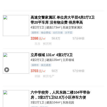
高速交警家属区 单位房大平层4房2厅2卫
带20平车库 没有物业费 得房率高
4室2厅2卫 | 建面173m² | 高速交警家属区
满两年
物业费低
出行方便
大平层
3398
元/㎡
58.8万
57分钟前
乐乐
郴房网
立昇领域 131㎡ 4室2厅2卫
4室2厅2卫 | 建面135m² | 立昇领域
满两年
南北通透
3703
元/㎡
50万
57分钟前
胡丽
郴房地产
六中学校旁，人民东路二楼104平带杂
房，3室2厅1卫52.8万小区停车方便
3室2厅1卫 | 建面104m² | 东路花园