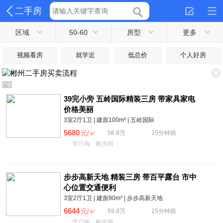
二手房
区域
50-60
房型
更多
视频看房
就学近
低总价
个人好房
×
广告
39完小旁 五岭国际精装三房 带家具家电
价格美丽
3室2厅1卫 | 建面100m² | 五岭国际
5680
元/㎡
56.8万
15分钟前
李巧梅
郴房网
步步高新天地 精装三房 带百平露台 市中
心位置交通便利
3室2厅1卫 | 建面90m² | 步步高新天地
6644
元/㎡
59.8万
15分钟前
李巧梅
郴房网