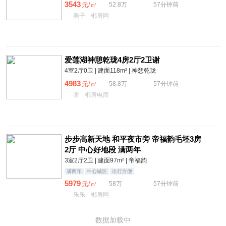
3543
元/㎡
52.8万
57分钟前
燕子
郴房网
爱莲湖神憩乾珑4房2厅2卫谢
4室2厅0卫 | 建面118m² | 神憩乾珑
4983
元/㎡
58.8万
57分钟前
谢
郴房电商
步步高新天地 和平夜市旁 帝福韵毛坯3房
2厅 中心好地段 满两年
3室2厅2卫 | 建面97m² | 帝福韵
满两年
中心城区
出行方便
5979
元/㎡
58万
57分钟前
乐乐
郴房网
数据加载中