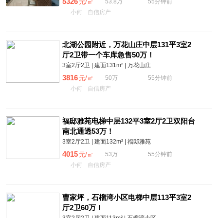
5326
元/㎡
53.8万
55分钟前
小何
自信房产
北湖公园附近，万花山庄中层131平3室2
厅2卫带一个车库急售50万！
3室2厅2卫 | 建面131m² | 万花山庄
3816
元/㎡
50万
55分钟前
小何
自信房产
福邸雅苑电梯中层132平3室2厅2卫双阳台
南北通透53万！
3室2厅2卫 | 建面132m² | 福邸雅苑
4015
元/㎡
53万
55分钟前
小何
自信房产
曹家坪，石榴湾小区电梯中层113平3室2
厅2卫60万！