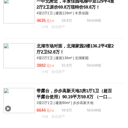
一中北附近，丰景佳园电梯中层129平4室
2厅2卫原价69.8万现特价59.8万！
4室2厅2卫 | 建面129m² | 丰景佳园
4635
元/㎡
59.8万
56分钟前
小何
自信房产
北湖市场对面，北湖家园2楼136.2平4室2
厅2卫52.8万！
4室2厅2卫 | 建面136m² | 北湖家园
3882
元/㎡
52.8万
56分钟前
小何
自信房产
带露台，步步高新天地3房1厅1卫（超百
平露台使用）90.19平方59.8万 （一口
价）二完小 五中 精装
3室2厅1卫 | 建面90m² | 步步高新天地
6644
元/㎡
59.8万
56分钟前
小何
自信房产