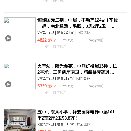
小何
自信房产
恒隆国际二期，中层，不动产124㎡➕车位
一起，南北通透，毛胚，3房2厅2卫，满2
年，一口价59.8万（发票76万）
3室2厅2卫 | 建面124m² | 恒隆国际
4822
元/㎡
59.8万
54分钟前
小何
自信房产
火车站，阳光金苑，中间好楼层13楼，11
2平米，三房两厅两卫，精装修带家具家
电，菜市场就在楼下，售59.8万
3室2厅2卫 | 建面112m² | 阳光金苑
5339
元/㎡
59.8万
54分钟前
小何
自信房产
五中，东风小学，祥云国际电梯中层101
平2室2厅2卫53.8万！
2室2厅2卫 | 建面101m² | 祥云国际