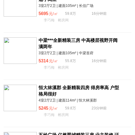
3室2厅2卫 | 建面105m² | 长信广场
5695
元/㎡
59.8万
16分钟前
李巧梅
郴房网
中梁***全新精装三房 中高楼层视野开阔
满两年
3室2厅2卫 | 建面105m² | 中梁首府
5314
元/㎡
55.8万
16分钟前
李巧梅
郴房网
恒大林溪郡 全新精装四房 得房率高 户型
格局很好
4室2厅2卫 | 建面114m² | 恒大林溪郡
5245
元/㎡
59.8万
23分钟前
李巧梅
郴房网