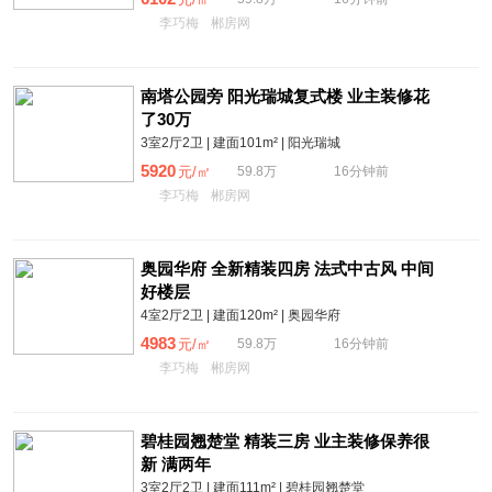
李巧梅
郴房网
南塔公园旁 阳光瑞城复式楼 业主装修花
了30万
3室2厅2卫 | 建面101m² | 阳光瑞城
5920
元/㎡
59.8万
16分钟前
李巧梅
郴房网
奥园华府 全新精装四房 法式中古风 中间
好楼层
4室2厅2卫 | 建面120m² | 奥园华府
4983
元/㎡
59.8万
16分钟前
李巧梅
郴房网
碧桂园翘楚堂 精装三房 业主装修保养很
新 满两年
3室2厅2卫 | 建面111m² | 碧桂园翘楚堂