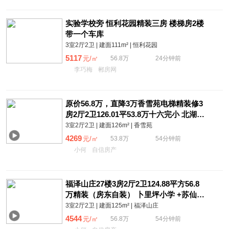
实验学校旁 恒利花园精装三房 楼梯房2楼
带一个车库
3室2厅2卫 | 建面111m² | 恒利花园
5117
元/㎡
56.8万
24分钟前
李巧梅
郴房网
原价56.8万，直降3万香雪苑电梯精装修3
房2厅2卫126.01平53.8万十六完小 北湖实
验
3室2厅2卫 | 建面126m² | 香雪苑
4269
元/㎡
53.8万
54分钟前
小何
自信房产
福泽山庄27楼3房2厅2卫124.88平方56.8
万精装（房东自装） 卜里坪小学 +苏仙中
学
3室2厅2卫 | 建面125m² | 福泽山庄
4544
元/㎡
56.8万
54分钟前