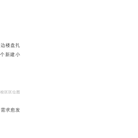
周边楼盘扎
个新建小
东校区区位图
的需求愈发