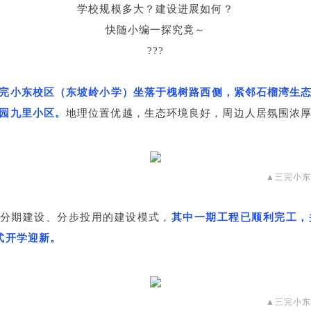
学校规模多大？建设进展如何？
快随小编一探究竟～
???
完小东校区（东坡岭小学）坐落于槐树路
西侧，紧邻石榴湾生
园九里小区。
地理位置优越，生态环境良好，周边人居氛围浓
▲三完小
分期建设、分步投用的建设模式，
其中一期工程已顺利完工，并
式开学迎新。
▲三完小