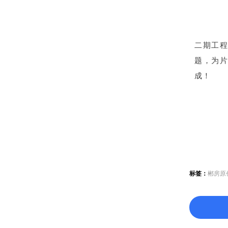
二期工
题，为
成！
标签：
郴房原