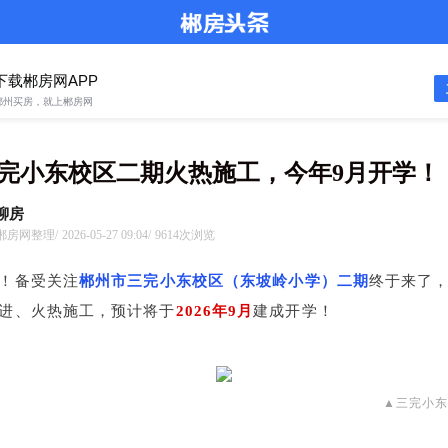
下载郴房网APP
郴州买房，就上郴房网
完小东校区二期火热施工，今年9月开学！
聊房
郴房网整理/
2026-05-27 09:04/
9614次浏览
！备受关注
郴州市三完小东校区（东坡岭小学）二期
终于来了
进、火热施工，预计将于
2026年9月
建成开学！
▲三完小