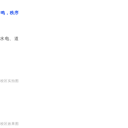
轰鸣，秩序
水电、道
东校区实拍图
。
东校区效果图