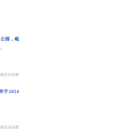
态公园，毗
厚。
东校区实拍图
于2024
东校区实拍图