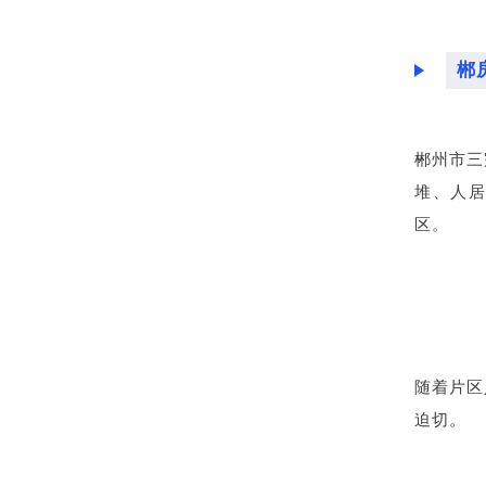
郴
郴州市三
堆、人
区。
随着片区
迫切。