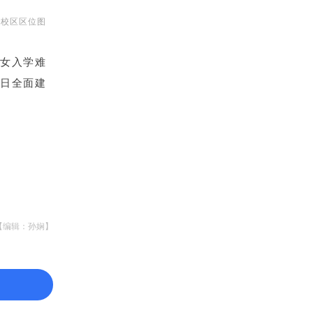
东校区区位图
女入学难
日全面建
【编辑：孙娴】