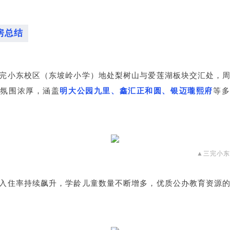
房总结
完小东校区（东坡岭小学）地处梨树山与爱莲湖板块交汇处，
居氛围浓厚，涵盖
明大公园九里、鑫汇正和圆、银迈瓏熙府
等多
▲三完小
入住率持续飙升，学龄儿童数量不断增多，优质公办教育资源