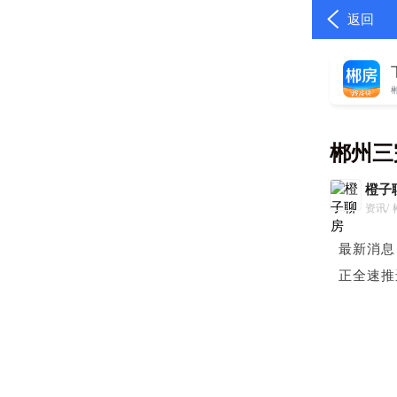
返回
郴州三
橙子
资讯/
最新消息
正全速推