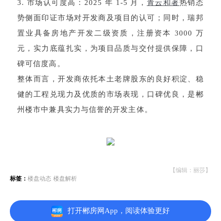
3. 市场认可度高：2025 年 1-5 月，
青云和著
热销态
势侧面印证市场对开发商及项目的认可；同时，瑞邦
置业具备房地产开发二级资质，注册资本 3000 万
元，实力底蕴扎实，为项目品质与交付提供保障，口
碑可信度高。
整体而言，开发商依托本土老牌股东的良好积淀、稳
健的工程兑现力及优质的市场表现，口碑优良，是郴
州楼市中兼具实力与信誉的开发主体。
【编辑：丽莎】
标签：
楼盘动态
楼盘解析
打开郴房网App，阅读体验更好