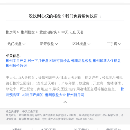
没找到心仪的楼盘？我们免费帮你找房
郴房网
>
郴州楼盘
>
爱莲湖板块
>
中天·江山天著
热门楼盘
新开楼盘
区域楼盘
二手房
相关信息:
郴州本月开盘
郴州下月开盘
郴州打折楼盘
郴州尾盘楼盘
郴州最新入住楼盘
郴州房价数据
中天·江山天著楼盘，提供郴州中天·江山天著房价，楼盘户型，楼盘地址郴江
路石榴湾公园东门（奥米茄天桥），产权年限，物业费，开发商，售楼电话，
绿化率，周边配套，商场,超市,学校,医院,银行,周边地图交通等楼盘信息。
郴
州预售证
郴州房产问答
郴州楼盘大全
郴州新房网
楼盘关键字：,中天江山天著
免责声明：本站楼盘信息旨在为用户提供更多信息的无偿服务，最终信息以政府部门登记备案为准，请
谨慎核查。如该楼盘信息有误，您可以投诉或拨打举报电话：0735-8887358。