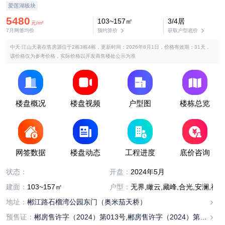
爱莲湖板块
5480
103~157㎡
3/4居
元/m²
7月网签均价
预约算价
获取户型底价
中天·江山天著在售房源位于2栋3栋4栋，更新时间：2026年8月1日，价格有效期：31天，
该价格仅为参考价格，实际价格以开发商售楼处公示为准
楼盘概况
楼盘视频
户型图
楼栋总览
网签数据
楼盘动态
工程进度
底价咨询
在售
状态：
开盘：
2024年5月
建面：
103~157㎡
户型：
无界,瞰云,藏峰,合光,安澜,禧悦
地址：
郴江路石榴湾公园东门（奥米茄天桥）
预售证：
郴房售许字（2024）第013号,郴房售许字（2024）第