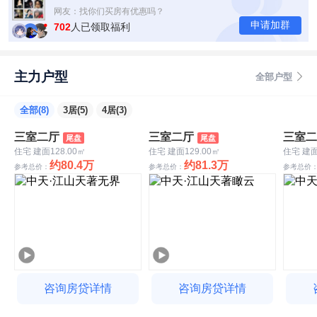
网友：找你们买房有优惠吗？
申请加群
网友：现在房价是多少？
702
人已领取福利
网友：我在外地，能找你们买房吗？
主力户型
全部户型
全部(8)
3居(5)
4居(3)
三室二厅
三室二厅
三室二
尾盘
尾盘
住宅 建面128.00㎡
住宅 建面129.00㎡
住宅 建面
约80.4万
约81.3万
参考总价：
参考总价：
参考总价
咨询房贷详情
咨询房贷详情