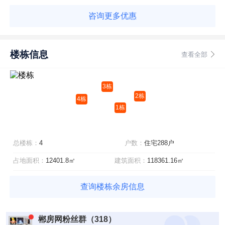
咨询更多优惠
楼栋信息
查看全部
3栋
2栋
4栋
1栋
总楼栋：
4
户数：
住宅288户
占地面积：
12401.8㎡
建筑面积：
118361.16㎡
查询楼栋余房信息
郴房网粉丝群（318）
网友：真的有福利