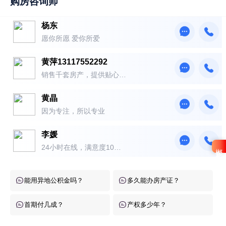
购房咨询师
杨东
愿你所愿 爱你所爱
黄萍13117552292
销售千套房产，提供贴心服
务！
黄晶
因为专注，所以专业
李媛
郴房礼包
24小时在线，满意度10
0％！
能用异地公积金吗？
多久能办房产证？
首期付几成？
产权多少年？