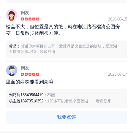
网友
2026-05-15
楼盘不大，但位置是真的绝，就在郴江路石榴湾公园旁
变，日常散步休闲很方便。
黄晶：
感谢你对项目的认可，爱莲湖是比较宜居的板块，爱莲湖，
石榴湾公园环绕，非常舒适！
网友
2025-07-17
里面的两栋能看到湖嘛
刘巧利13549564419：
不能
杨主管18973510352：
120多可以看整个爱莲湖，，看房联系
我要点评