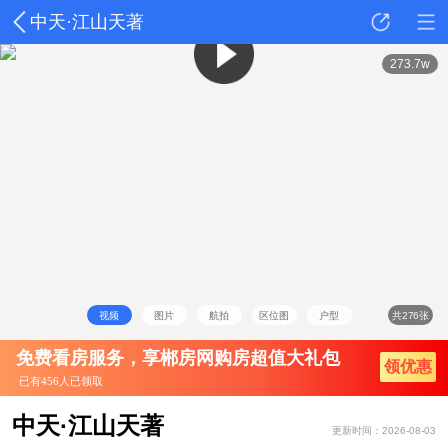
中天·江山天著
详情
动态
户型
点评
273.7w
视频
图片
航拍
区位图
户型
共276张
免费看房服务，享郴房网购房超值大礼包
领优惠
已有456人已领取
中天·江山天著
更新时间：2026-08-03