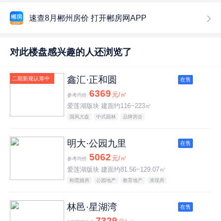
速查8月郴州房价 打开郴房网APP
对此楼盘感兴趣的人还浏览了
鑫汇·正和圆
二期新规认筹中
在售
6369
元/㎡
参考均价
爱莲湖版块 建面约116~223㎡
国风大盘
中式园林
品牌房企
明大·公园九里
在售
5062
元/㎡
参考均价
爱莲湖版块 建面约81.56~129.07㎡
刚需婚房
公园地产
教育地产
准现房
林邑·星湖湾
在售
7329