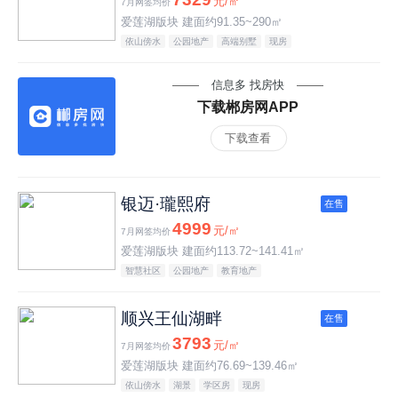
元/㎡
7月网签均价
爱莲湖版块 建面约91.35~290㎡
依山傍水
公园地产
高端别墅
现房
信息多 找房快
下载郴房网APP
下载查看
银迈·瓏熙府
在售
4999
元/㎡
7月网签均价
爱莲湖版块 建面约113.72~141.41㎡
智慧社区
公园地产
教育地产
顺兴王仙湖畔
在售
3793
元/㎡
7月网签均价
爱莲湖版块 建面约76.69~139.46㎡
依山傍水
湖景
学区房
现房