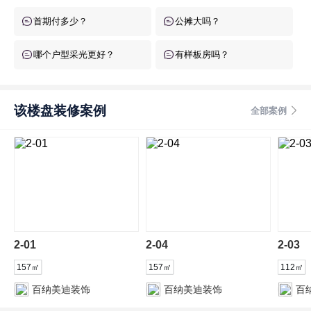
首期付多少？
公摊大吗？
哪个户型采光更好？
有样板房吗？
该楼盘装修案例
全部案例
2-01
2-04
2-03
157㎡
157㎡
112㎡
百纳美迪装饰
百纳美迪装饰
百