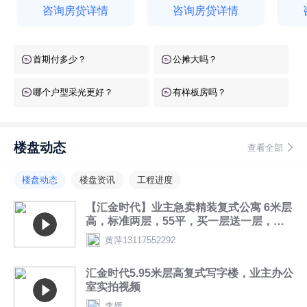
咨询房贷详情
咨询房贷详情
首期付多少？
公摊大吗？
哪个户型采光更好？
有样板房吗？
楼盘动态
查看全部
楼盘动态
楼盘资讯
工程进度
【汇金时代】业主急卖精装复式公寓 6米层
高，标准两层，55平，买一层送一层，上
下两层110平，售价：32万。
黄萍13117552292
汇金时代5.95米层高复式写字楼，业主办公
室实拍视频
李媛