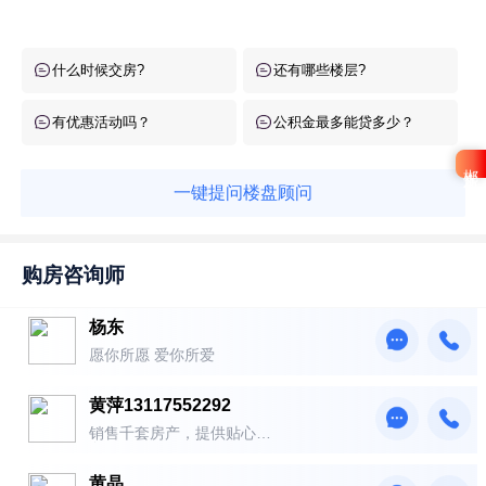
什么时候交房?
还有哪些楼层?
有优惠活动吗？
公积金最多能贷多少？
郴房礼包
一键提问楼盘顾问
购房咨询师
杨东
愿你所愿 爱你所爱
黄萍13117552292
销售千套房产，提供贴心服
务！
黄晶