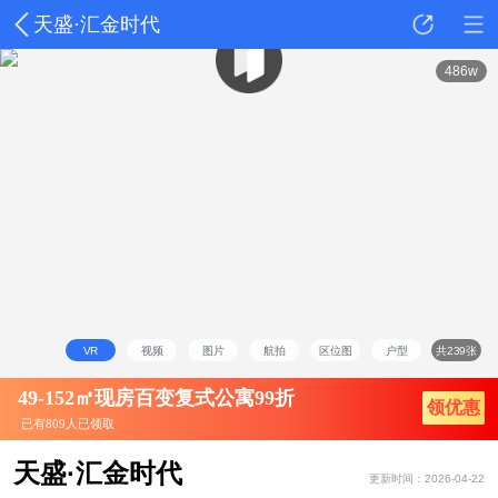
天盛·汇金时代
详情
动态
户型
点评
486w
VR
视频
图片
航拍
区位图
户型
共239张
49-152㎡现房百变复式公寓99折
领优惠
已有809人已领取
天盛·汇金时代
更新时间：2026-04-22