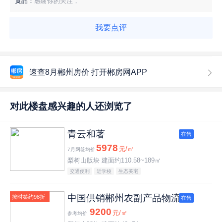
黄晶：
感谢你的关注，
我要点评
速查8月郴州房价 打开郴房网APP
对此楼盘感兴趣的人还浏览了
青云和著
在售
5978
元/㎡
7月网签均价
梨树山版块 建面约110.58~189㎡
交通便利
近学校
生态美宅
中国供销郴州农副产品物流园
按时签约98折
在售
9200
元/㎡
参考均价