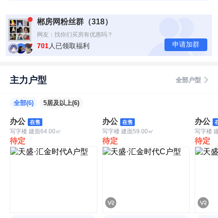
郴房网粉丝群（318）
网友：真的有福利
网友：找你们买房有优惠吗？
申请加群
网友：现在房价是多少？
701
人已领取福利
网友：我在外地，能找你们买房吗？
主力户型
全部户型
全部(6)
5居及以上(6)
办公
办公
办公
在售
在售
写字楼 建面64.00㎡
写字楼 建面59.00㎡
写字楼 建
待定
待定
待定