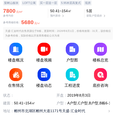
梨树山板块
LOFT公寓
买一层送一层
5.95米层高复式
现房
7800
50.41~154㎡
5居
元/m²
参考均价
预约算价
获取户型底价
5680
参考商铺价格：
元/㎡
天盛·汇金时代在售房源位于B栋，更新时间：2026年8月1日，价格有效期：31天，该价格仅
为参考价格，实际价格以开发商售楼处公示为准
楼盘概况
楼盘视频
户型图
楼栋总览
在售情况
楼盘动态
工程进度
底价咨询
在售
状态：
开盘：
2019年8月3日
建面：
50.41~154㎡
户型：
A户型,C户型,B户型,B栋6-11层
地址：
郴州市北湖区郴州大道1171号天盛·汇金时代