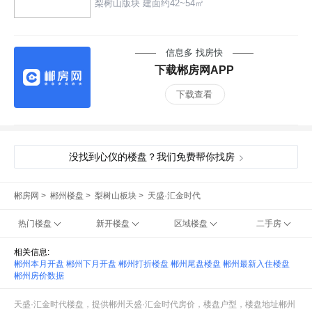
梨树山版块 建面约42~54㎡
信息多 找房快
下载郴房网APP
下载查看
没找到心仪的楼盘？我们免费帮你找房
郴房网
>
郴州楼盘
>
梨树山板块
>
天盛·汇金时代
热门楼盘
新开楼盘
区域楼盘
二手房
相关信息:
郴州本月开盘
郴州下月开盘
郴州打折楼盘
郴州尾盘楼盘
郴州最新入住楼盘
郴州房价数据
天盛·汇金时代楼盘，提供郴州天盛·汇金时代房价，楼盘户型，楼盘地址郴州