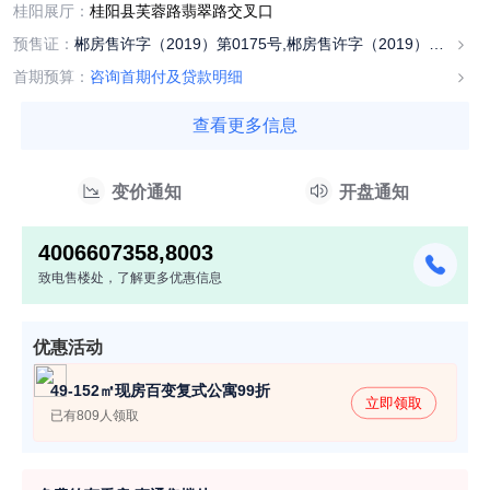
桂阳展厅：
桂阳县芙蓉路翡翠路交叉口
预售证：
郴房售许字（2019）第0175号,郴房售许字（2019）第
0175号
首期预算：
咨询首期付及贷款明细
查看更多信息
变价通知
开盘通知
4006607358,8003
致电售楼处，了解更多优惠信息
优惠活动
49-152㎡现房百变复式公寓99折
立即领取
已有809人领取