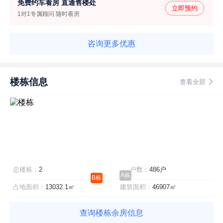
免费约车看房 直通售楼处
立即预约
1对1专属顾问 随时看房
咨询更多优惠
楼栋信息
查看全部
总楼栋：
2
户数：
486户
A栋
B栋
占地面积：
13032.1㎡
建筑面积：
46907㎡
查询楼栋余房信息