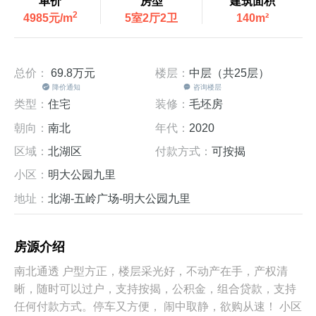
单价
房型
建筑面积
2
4985元/m
5室2厅2卫
140m²
总价：
69.8万
元
楼层：
中层（共25层）
降价通知
咨询楼层
类型：
住宅
装修：
毛坯房
朝向：
南北
年代：
2020
区域：
北湖区
付款方式：
可按揭
小区：
明大公园九里
地址：
北湖-五岭广场-明大公园九里
房源介绍
南北通透 户型方正，楼层采光好，不动产在手，产权清
晰，随时可以过户，支持按揭，公积金，组合贷款，支持
任何付款方式。停车又方便， 闹中取静，欲购从速！ 小区