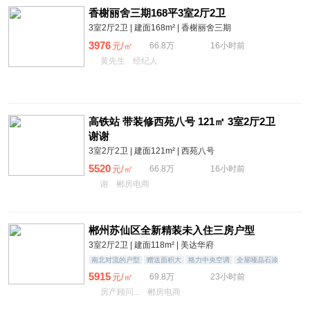
香榭丽舍三期168平3室2厅2卫
3室2厅2卫 | 建面168m² | 香榭丽舍三期
3976
元/㎡
66.8万
16小时前
黄先生
经纪人
高铁站 带装修西苑八号 121㎡ 3室2厅2卫
谢谢
3室2厅2卫 | 建面121m² | 西苑八号
5520
元/㎡
66.8万
16小时前
谢
郴房电商
郴州苏仙区全新精装未入住三房户型
3室2厅2卫 | 建面118m² | 美达华府
南北对流的户型
赠送面积大
格力中央空调
全屋哑晶石涂
料（佛山瓷砖
5915
元/㎡
69.8万
23小时前
房产顾问...
郴房电商