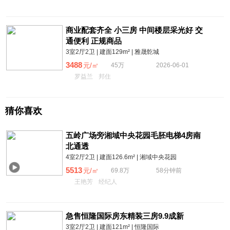
商业配套齐全 小三房 中间楼层采光好 交
通便利 正规商品
3室2厅2卫 | 建面129m² | 雅晟亁城
3488
元/㎡
45万
2026-06-01
罗益兰
邦住
猜你喜欢
五岭广场旁湘域中央花园毛胚电梯4房南
北通透
4室2厅2卫 | 建面126.6m² | 湘域中央花园
5513
元/㎡
69.8万
58分钟前
王艳芳
经纪人
急售恒隆国际房东精装三房9.9成新
3室2厅2卫 | 建面121m² | 恒隆国际