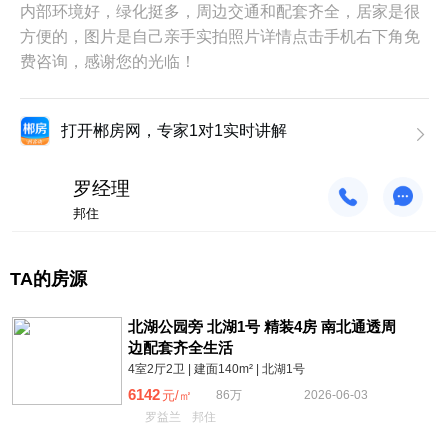
内部环境好，绿化挺多，周边交通和配套齐全，居家是很
方便的，图片是自己亲手实拍照片详情点击手机右下角免
费咨询，感谢您的光临！
打开郴房网，专家1对1实时讲解
罗经理
邦住
TA的房源
北湖公园旁 北湖1号 精装4房 南北通透周
边配套齐全生活
4室2厅2卫 | 建面140m² | 北湖1号
6142
元/㎡
86万
2026-06-03
罗益兰
邦住