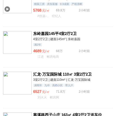
精装三房
房东装修
9.9成新
产权清晰
5768
元/㎡
69.8万
2小时前
A恒嘉-...
经纪人
东岭嘉园145平4室2厅2卫
4室2厅2卫 | 建面145m² | 东岭嘉园
满2年
4689
元/㎡
68万
2小时前
江进
郴房电商
汇龙·万宝国际城 110㎡ 3室2厅2卫
3室2厅2卫 | 建面110m² | 汇龙·万宝国际城
满两年
九中
高档小区
带入户
6527
元/㎡
71.8万
2小时前
刘火火
郴房网
寒溪路西子山庄 163㎡ 4室2厅2卫送车位