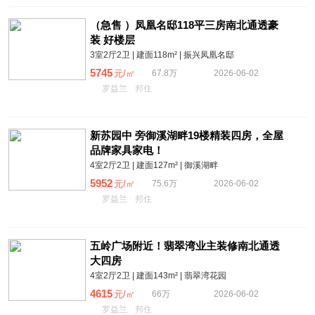
（急售 ）凤凰名邸118平三房南北通透豪
装 好楼层
3室2厅2卫 | 建面118m² | 振兴凤凰名邸
5745
元/㎡
67.8万
2026-06-02
罗益兰
邦住
新苏园中 旁御溪湖畔19楼精装四房，全屋
品牌家具家电！
4室2厅2卫 | 建面127m² | 御溪湖畔
5952
元/㎡
75.6万
2026-06-02
罗益兰
邦住
五岭广场附近！翡翠湾业主装修南北通透
大四房
4室2厅2卫 | 建面143m² | 翡翠湾花园
4615
元/㎡
66万
2026-06-02
罗益兰
邦住