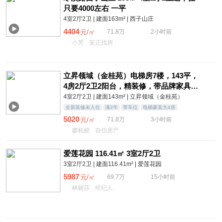
只要4000左右 一平
4室2厅2卫 | 建面163m² | 西子山庄
4404
元/㎡
71.8万
2小时前
小芳
安正找房
立昇领域（金桂苑）电梯房7楼，143平，
4房2厅2卫2阳台，精装修，带品牌家具家
电，拎包入住，带车位一起售价71.8万J
4室2厅2卫 | 建面143m² | 立昇领域（金桂苑）
全新装修未入住
满2年
带车位
电梯豪装大4房
5020
元/㎡
71.8万
3小时前
廖柏姣
自信房产
爱莲花园 116.41㎡ 3室2厅2卫
3室2厅2卫 | 建面116.41m² | 爱莲花园
5987
元/㎡
69.7万
15小时前
林丽莎
经纪人