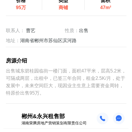
价格
类型
面积
95万
商铺
47m²
联系人：
曹艺
性质：
出售
地址：
湖南省郴州市苏仙区滨河路
房源介绍
出售城东碧桂园临街一楼门面，面积47平米，层高5.2米，
可隔成两层，出租中，已签三年合同，租金2.5K/月，处于
发展中，未来空间巨大，现因业主生意上需要资金周转，
特原价出售95万。
郴州&永兴租售部
湖南荣腾房地产营销策划有限责任公司